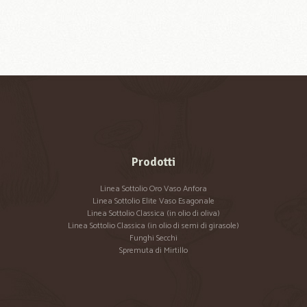
Prodotti
Linea Sottolio Oro Vaso Anfora
Linea Sottolio Elite Vaso Esagonale
Linea Sottolio Classica (in olio di oliva)
Linea Sottolio Classica (in olio di semi di girasole)
Funghi Secchi
Spremuta di Mirtillo